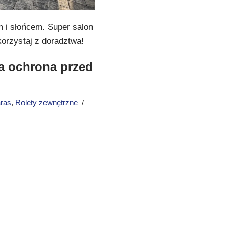
m i słońcem. Super salon
orzystaj z doradztwa!
na ochrona przed
aras
,
Rolety zewnętrzne