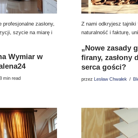
 profesjonalne zasłony,
Z nami odkryjesz tajniki
ycji, szycie na miarę i
naturalność i fakturę, un
„Nowe zasady g
 na Wymiar w
firany, zasłony 
alena24
serca gości?
8 min read
przez
Lesław Chwałek
Bl