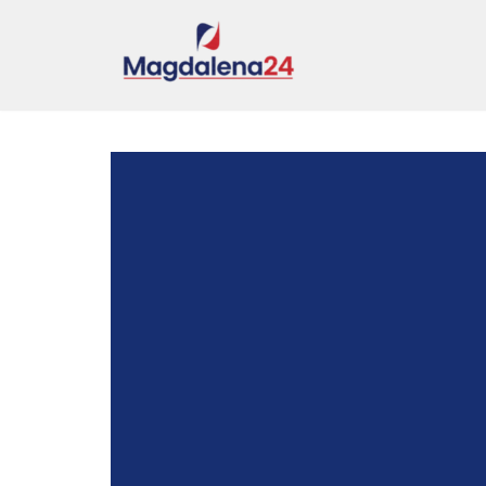
Przejdź
do
treści