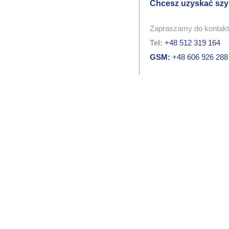
Chcesz uzyskać szy
Zapraszamy do kontaktu
Tel:
+48 512 319 164
GSM:
+48 606 926 288
Przyjedź i zobacz pr
Odwiedź nasz salon deko
Centrum Dekoracji M
Aleja Warszawska 227
39-400 Tarnobrzeg
#magdalena24 