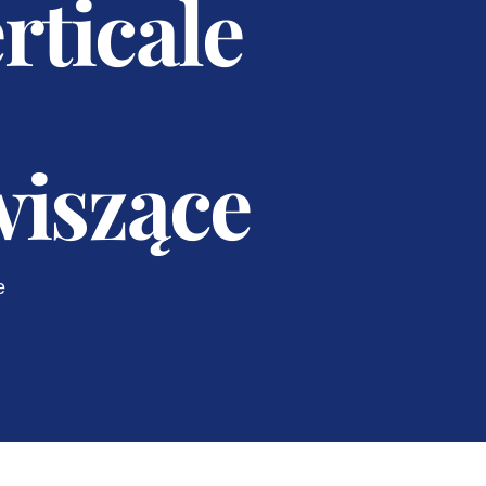
rticale
iszące
e