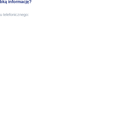
bką informację?
 telefonicznego:
odukt na żywo, przekonaj się jak pracuje
racji i usług:
agdalena
#firananywymiar #dekoracjaokien #salon #wnetrza #polskiproducent #32lat