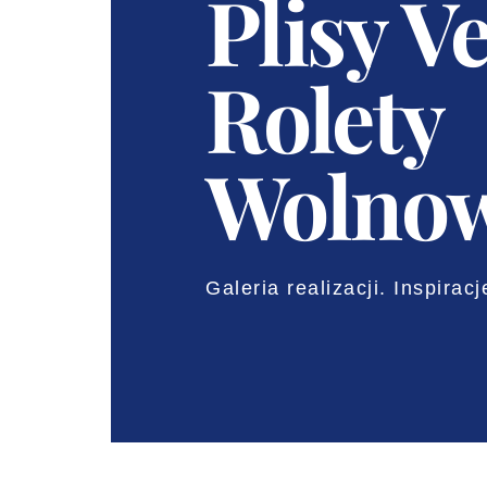
Plisy Ve
Rolety
Wolnow
Galeria realizacji. Inspiracj