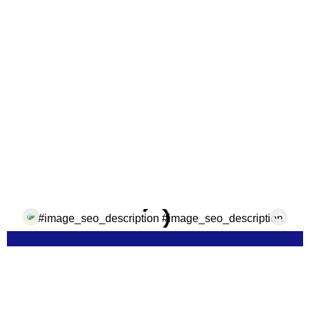
Mega promocja do -20% na
rolety wolnowiszące marki
Anwis